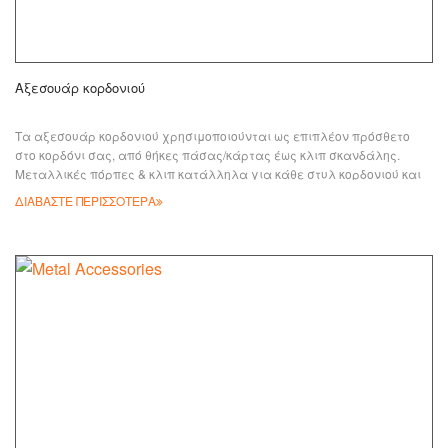
Αξεσουάρ κορδονιού
Τα αξεσουάρ κορδονιού χρησιμοποιούνται ως επιπλέον πρόσθετο
στο κορδόνι σας, από θήκες πάσας/κάρτας έως κλιπ σκανδάλης.
Μεταλλικές πόρπες & κλιπ κατάλληλα για κάθε στυλ κορδονιού και
πολλά άλλα σχέδια προϊόντων. Έχουμε πολλά μεταλλικά κλιπ και
ΔΙΑΒΑΣΤΕ ΠΕΡΙΣΣΟΤΕΡΑ
αξεσουάρ κορδονιού για να διαλέξετε. Κατά γενικό κανόνα, είναι
καλύτερο να διατηρείτε τον μηχανισμό απλό και ελαφρύ.
Προσφέρουμε ποικιλία εξαρτημάτων για κορδόνια. ATT-01, ATT-02,
ATT-03, AT