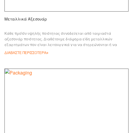
Μεταλλικά Αξεσουάρ
Κάθε προϊόν υψηλής ποιότητας συνοδεύεται από ταιριαστά
αξεσουάρ ποιότητας. Διαθέτουμε διάφορα είδη μεταλλικών
εξαρτημάτων που είναι λειτουργικά για να στερεώνονται ή να
στερεώνονται σε διαφορετικά είδη προϊόντων. Είναι ανθεκτικά και
ΔΙΑΒΑΣΤΕ ΠΕΡΙΣΣΟΤΕΡΑ
διατίθενται σε όμορφα χρώματα. Εκτός από τα τυπικά μεταλλικά
αξεσουάρ που μπορούν να επιλεγούν από τα υπάρχοντα μοντέλα,
μπορούμε επίσης να δημιουργήσουμε ειδικά αξεσουάρ σύμφωνα με
τις απαιτήσεις των πελατών. Αξεσουάρ: