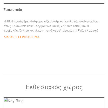
Συσκευασία
Η JIAN προσφέρει διάφορα αξεσουάρ και επιλογές συσκευασίας,
όπως βελούδινο κουτί, δερμάτινο κουτί, χάρτινο κουτί, κουτί
προβολής, ξύλινο κουτί, κουτί από κασσίτερο, κουτί PVC, πλαστικό
κουτί, ακρυλικό κουτί, θήκη PVC κ.λπ., είναι ικανά να βελτιώσουν το
ΔΙΑΒΑΣΤΕ ΠΕΡΙΣΣΟΤΕΡΑ
στυλ των προϊόντων και να δημιουργήσουν επιπλέον αξία για την
επιχείρησή σας. Μπορείτε να εκτυπώσετε τη διαφήμιση/μήνυμά σας
σε συσκευασίες για περαιτέρω σκοπούς μάρκετινγκ και να αυξήσετε
την αναγνωρισιμότητα της επωνυμίας σας. Έχουμε πολλά
Εκθεσιακός χώρος