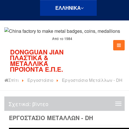
ΕΛΛΗΝΙΚΆ
Από το 1984
DONGGUAN JIAN
ΠΛΑΣΤΙΚΆ &
ΜΕΤΑΛΛΙΚΆ
ΠΡΟΪΌΝΤΑ Ε.Π.Ε.
Σπίτι
Εργοστάσιο
Εργοστάσιο Μετάλλων - DH
Σχετικά: βίντεο
Σ
χ
ΕΡΓΟΣΤΆΣΙΟ ΜΕΤΆΛΛΩΝ - DH
ε
τ