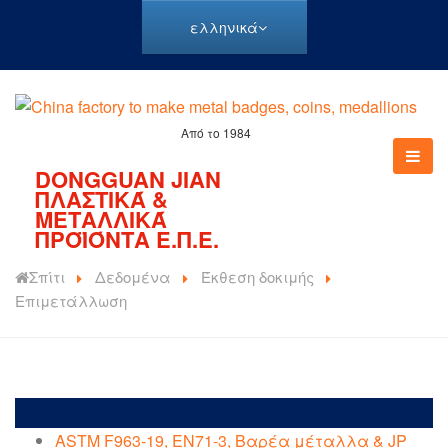
ελληνικά
Από το 1984
DONGGUAN JIAN
ΠΛΑΣΤΙΚΆ &
ΜΕΤΑΛΛΙΚΆ
ΠΡΟΪΌΝΤΑ Ε.Π.Ε.
Σπίτι
Δεδομένα
Έκθεση δοκιμής
Επιμετάλλωση
ASTM F963-19, EN71-3, Βαρέα μέταλλα & JP