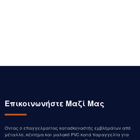
JIAN για να εξασφαλίσουν υψηλή ποιότητα και πιο
ισορροπημένο φινίρισμα για προσαρμοσμένα
σήματα
Ειδικεύεται στην κατασκευή άνω των 35
ετώνΕιδικεύεται στην κατασκευή άνω των 35 ετών
Επικοινωνήστε Μαζί Μας
Όντας ο επαγγελματίας κατασκευαστής εμβλημάτων από
μέταλλο, κέντημα και μαλακό PVC κατά παραγγελία για