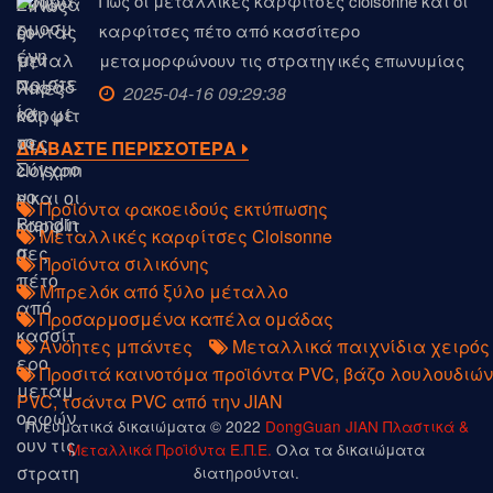
Πώς οι μεταλλικές καρφίτσες cloisonne και οι
καρφίτσες πέτο από κασσίτερο
μεταμορφώνουν τις στρατηγικές επωνυμίας
2025-04-16 09:29:38
ΔΙΑΒΑΣΤΕ ΠΕΡΙΣΣΟΤΕΡΑ
Προϊόντα φακοειδούς εκτύπωσης
Μεταλλικές καρφίτσες Cloisonne
Προϊόντα σιλικόνης
Μπρελόκ από ξύλο μέταλλο
Προσαρμοσμένα καπέλα ομάδας
Ανόητες μπάντες
Μεταλλικά παιχνίδια χειρός
Προσιτά καινοτόμα προϊόντα PVC, βάζο λουλουδιών
PVC, τσάντα PVC από την JIAN
Πνευματικά δικαιώματα © 2022
DongGuan JIAN Πλαστικά &
Μεταλλικά Προϊόντα Ε.Π.Ε.
Ολα τα δικαιώματα
διατηρούνται.