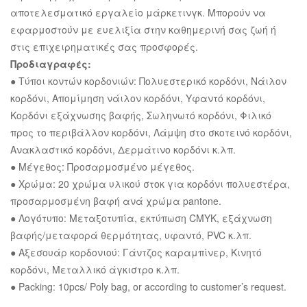
αποτελεσματικό εργαλείο μάρκετινγκ. Μπορούν να
εφαρμοστούν με ευελιξία στην καθημερινή σας ζωή ή
στις επιχειρηματικές σας προσφορές.
Προδιαγραφές:
● Τύποι κοντών κορδονιών: Πολυεστερικό κορδόνι, Νάιλον
κορδόνι, Απομίμηση νάιλον κορδόνι, Υφαντό κορδόνι,
Κορδόνι εξάχνωσης βαφής, Σωληνωτό κορδόνι, Φιλικό
προς το περιβάλλον κορδόνι, Λάμψη στο σκοτεινό κορδόνι,
Ανακλαστικό κορδόνι, Δερμάτινο κορδόνι κ.λπ.
● Μέγεθος: Προσαρμοσμένο μέγεθος.
● Χρώμα: 20 χρώμα υλικού στοκ για κορδόνι πολυεστέρα,
προσαρμοσμένη βαφή ανά χρώμα pantone.
● Λογότυπο: Μεταξοτυπία, εκτύπωση CMYK, εξάχνωση
βαφής/μεταφορά θερμότητας, υφαντό, PVC κ.λπ.
● Αξεσουάρ κορδονιού: Γάντζος καραμπίνερ, Κινητό
κορδόνι, Μεταλλικό άγκιστρο κ.λπ.
● Packing: 10pcs/ Poly bag, or according to customer’s request.