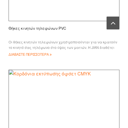
Θήκες κινητών τηλεφώνων PVC
Οι θήκες κινητών τηλεφώνων χρησιμοποιούνται για να κρατούν
το κινητό σας τηλέφωνο στο ύψος των ματιών. Η JIAN διαθέτει
μια μεγάλη ποικιλία από διαφορετικές θήκες κινητών
ΔΙΑΒΑΣΤΕ ΠΕΡΙΣΣΟΤΕΡΑ
τηλεφώνων,