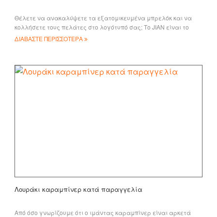
Θέλετε να ανακαλύψετε τα εξατομικευμένα μπρελόκ και να
κολλήσετε τους πελάτες στο λογότυπό σας; Το JIAN είναι το
κατάλληλο μέρος για εσάς. Έχουμε πολλά w
ΔΙΑΒΑΣΤΕ ΠΕΡΙΣΣΟΤΕΡΑ
Λουράκι καραμπίνερ κατά παραγγελία
Από όσο γνωρίζουμε ότι ο ιμάντας καραμπίνερ είναι αρκετά