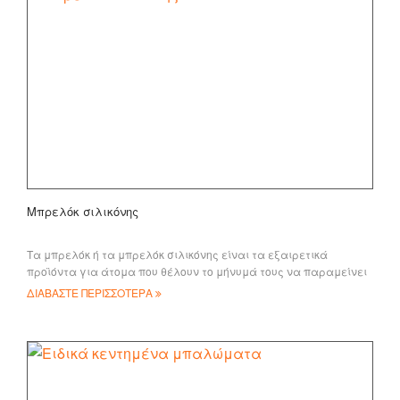
Μπρελόκ σιλικόνης
Τα μπρελόκ ή τα μπρελόκ σιλικόνης είναι τα εξαιρετικά
προϊόντα για άτομα που θέλουν το μήνυμά τους να παραμείνει
στην κορυφή. Αυτή η συλλογή από ke
ΔΙΑΒΑΣΤΕ ΠΕΡΙΣΣΟΤΕΡΑ